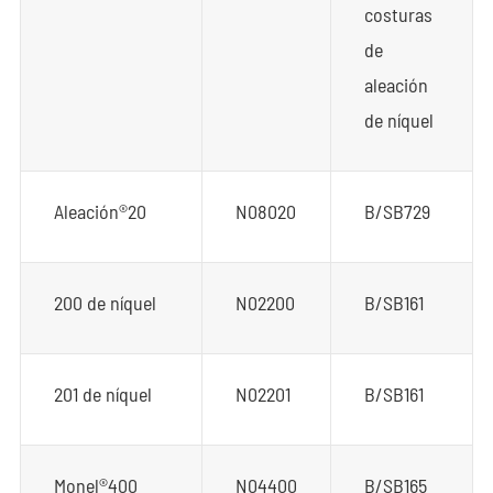
costuras
de
aleación
de níquel
Aleación®20
N08020
B/SB729
200 de níquel
N02200
B/SB161
201 de níquel
N02201
B/SB161
Monel®400
N04400
B/SB165