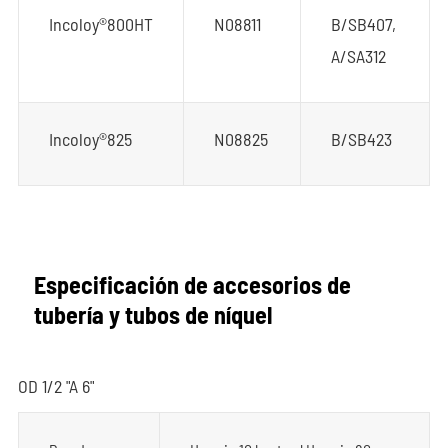
Incoloy®800HT
N08811
B/SB407,
A/SA312
Incoloy®825
N08825
B/SB423
Especificación de accesorios de
tubería y tubos de níquel
OD 1/2 "A 6"