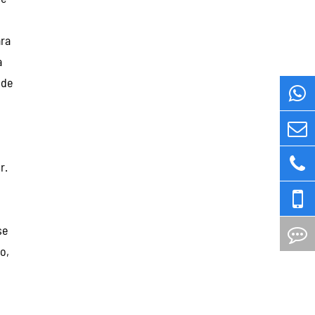
ara
a
 de
r.
n
se
o,