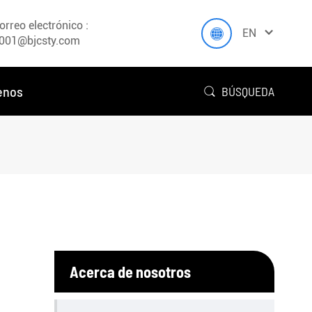
orreo electrónico :


EN
001@bjcsty.com
enos
BÚSQUEDA

Acerca de nosotros