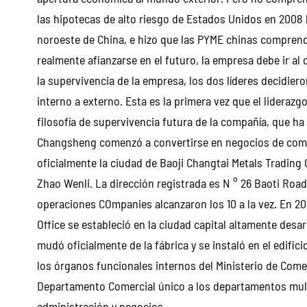
las hipotecas de alto riesgo de Estados Unidos en 2008 l
noroeste de China, e hizo que las PYME chinas comprend
realmente afianzarse en el futuro, la empresa debe ir al
la supervivencia de la empresa, los dos líderes decidiero
interno a externo. Esta es la primera vez que el lidera
filosofía de supervivencia futura de la compañía, que h
Changsheng comenzó a convertirse en negocios de comerc
oficialmente la ciudad de Baoji Changtai Metals Trading Co.
Zhao Wenli. La dirección registrada es N ° 26 Baoti Road,
operaciones COmpanies alcanzaron los 10 a la vez. En 201
Office se estableció en la ciudad capital altamente desa
mudó oficialmente de la fábrica y se instaló en el edific
los órganos funcionales internos del Ministerio de Com
Departamento Comercial único a los departamentos mult
administración y negocios.