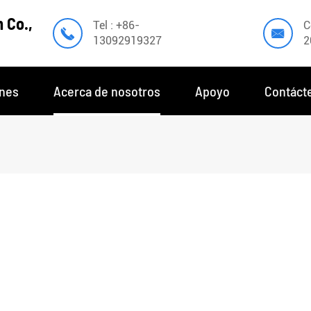
 Co.,
Tel : +86-
C


13092919327
2
ones
Acerca de nosotros
Apoyo
Contáct