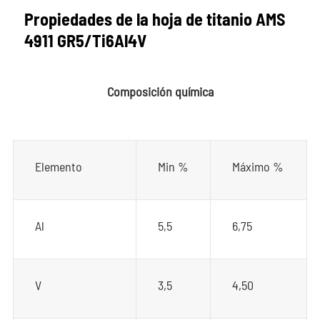
Propiedades de la hoja de titanio AMS
4911 GR5/Ti6Al4V
Composición química
Elemento
Min %
Máximo %
Al
5,5
6,75
V
3,5
4,50